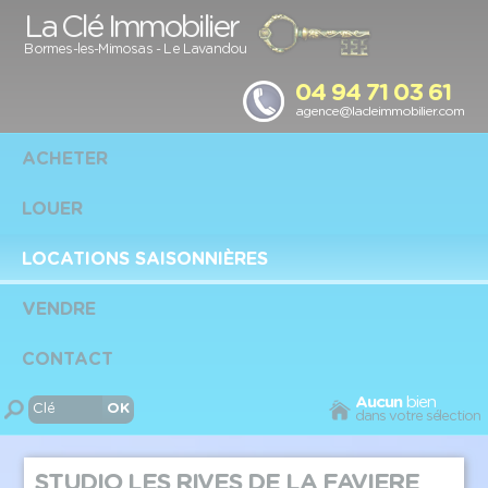
Panneau de gestion des cookies
La Clé Immobilier
Bormes-les-Mimosas
-
Le Lavandou
04 94 71 03 61
agence@lacleimmobilier.com
ACHETER
LOUER
LOCATIONS SAISONNIÈRES
VENDRE
CONTACT
Aucun
bien
dans votre sélection
STUDIO LES RIVES DE LA FAVIERE