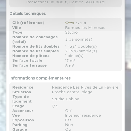
Transactions 110 000 €, Gestion 360 000 €.
Détails techniques
Clé (référence)
379RI
Ville
Bormes-les-Mimosas
Type
Studio
Nombre de couchages
3 personne(s)
(total)
Nombre de lits doubles
1 lit(s) double(s)
Nombre de lits simples
2 lit(s) simple(s)
Nombre de pièces
1 pièce(s)
Surface totale
17 m²
Surface terrasse
8 m²
Informations complémentaires
Résidence
Résidence Les Rives de La Favière
Situation
Proche centre, plage
Type de
Studio Cabine
logement
Étage
1/3
Ascenseur
Oui
Vue
Interieur résidence
Exposition
Est
Parking
Non
Garage
Oui