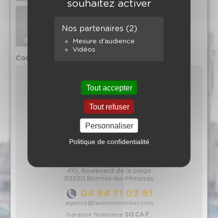
souhaitez activer
Nos partenaires
(2)
Mesure d'audience
Vidéos
Coordonnées de l'agence
Tout accepter
Tout refuser
Personnaliser
Politique de confidentialité
La Clé Immobilier
Résidence Les Jardins du Golfe
410, Boulevard de la plage
83230 Bormes-les-Mimosas
04 94 71 03 61
agence@lacleimmobilier.com
Garantie financière
SO.CA.F
: