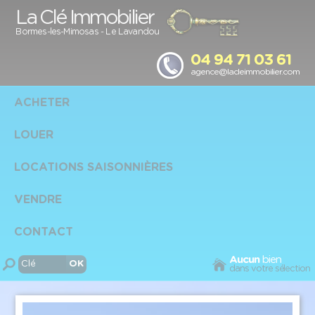
Panneau de gestion des cookies
La Clé Immobilier
Bormes-les-Mimosas
-
Le Lavandou
04 94 71 03 61
agence@lacleimmobilier.com
ACHETER
LOUER
LOCATIONS SAISONNIÈRES
VENDRE
CONTACT
Aucun
bien
dans votre sélection