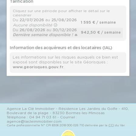
Tarification
Cliquez sur une période pour afficher le détail sur le
calendrier
Du
22/07/2026
au
25/08/2026
1 595 €
/ semaine
Aucune disponibilité
😥
Du
26/08/2026
au
30/12/2026
942,50 €
/ semaine
Dernière semaine disponible !
🔥
Information des acquéreurs et des locataires (IAL)
Les informations sur les risques auxquels ce bien est
exposé sont disponibles sur le site Géorisques :
www.georisques.gouv.fr
.
Agence
La Clé Immobilier
- Résidence Les Jardins du Golfe - 410,
Boulevard de la plage - 83230 Bormes-les-Mimosas
Téléphone :
04 94 71 03 61
- Courriel :
agence@lacleimmobilier.com
Carte professionnelle N°
CPI 8306 2018 000 026 710
délivrée par la
CCI
du Var.