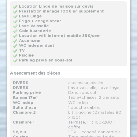
Location Linge de maison sur devis
Prestation ménage 100€ en supplément
Lave Linge
Frigo + congélateur
Lave-Vaisselle
Coin buanderie
Location wifi internet mobile 39€/sem
Ascenseur
WC indépendant
TV
Piscine
Parking privé en sous-sol
Agencement des pièces
DIVERS
ascenseur, piscine
DIVERS
Lave-vaisselle, Lave-linge
Parking privé
Dans sous sol
Table+chaises, 2 transats
Balcon 17m²
WC indép
WC indép
Salle d'eau
1 douche cabine
Chambre 2
Lit gigogne (2 matelas 80
x 190)
Chambre 1
Terrasse, 1 lit 160x200 +
coffre
Séjour
1 TV + canapé convertible