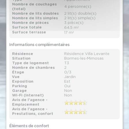
Nombre de couchages
4 personne(s)
(total)
Nombre de lits doubles
2 lit(s) double(s)
Nombre de lits simples
2 lit(s) simple(s)
Nombre de pièces
3 pièce(s)
Surface totale
64.5 m²
Surface terrasse
17 m²
Informations complémentaires
Résidence
Résidence Villa Levante
Situation
Bormes-les-Mimosas
Type de logement
T3
Nombre de chambres
2
Étage
0/3
Vue
Jardin
Exposition
Est
Parking
Oui
Garage
Non
Wi-Fi (Internet)
Non
Avis de l'agence -
Emplacement
Avis de l'agence -
Prestations, confort
Éléments de confort