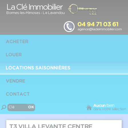
Panneau de gestion des cookies
La Clé Immobilier
Bormes-les-Mimosas
-
Le Lavandou
04 94 71 03 61
agence@lacleimmobilier.com
ACHETER
LOUER
LOCATIONS SAISONNIÈRES
VENDRE
CONTACT
Aucun
bien
dans votre sélection
T3 VILLA LEVANTE CENTRE