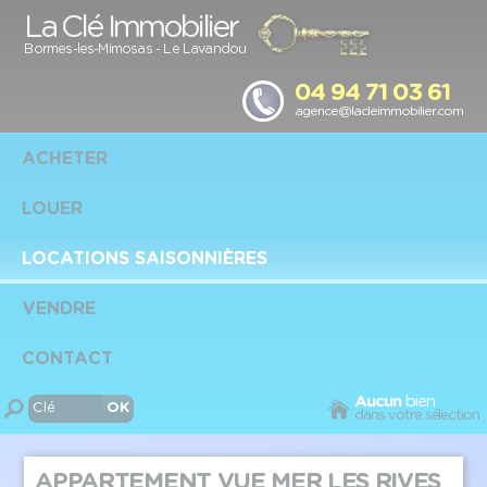
Panneau de gestion des cookies
La Clé Immobilier
Bormes-les-Mimosas
-
Le Lavandou
04 94 71 03 61
agence@lacleimmobilier.com
ACHETER
LOUER
LOCATIONS SAISONNIÈRES
VENDRE
CONTACT
Aucun
bien
dans votre sélection
APPARTEMENT VUE MER LES RIVES