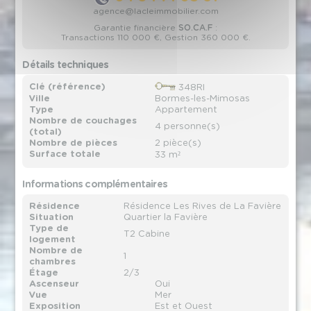
agence@lacleimmobilier.com
Garantie financière
SO.CA.F
:
Transactions 110 000 €, Gestion 360 000 €.
Détails techniques
Clé (référence)
348RI
Ville
Bormes-les-Mimosas
Type
Appartement
Nombre de couchages
4 personne(s)
(total)
Nombre de pièces
2 pièce(s)
Surface totale
33 m²
Informations complémentaires
Résidence
Résidence Les Rives de La Favière
Situation
Quartier la Favière
Type de
T2 Cabine
logement
Nombre de
1
chambres
Étage
2/3
Ascenseur
Oui
Vue
Mer
Exposition
Est et Ouest