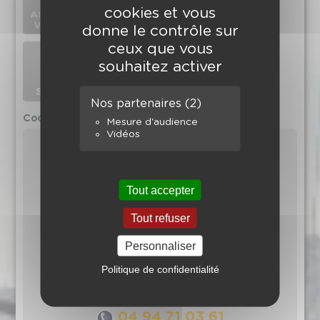
cookies et vous
donne le contrôle sur
ceux que vous
souhaitez activer
Nos partenaires
(2)
Coordonnées de l'agence
Mesure d'audience
Vidéos
Tout accepter
Tout refuser
Personnaliser
La Clé Immobilier
Politique de confidentialité
Résidence Les Jardins du Golfe
410, Boulevard de la plage
83230 Bormes-les-Mimosas
04 94 71 03 61