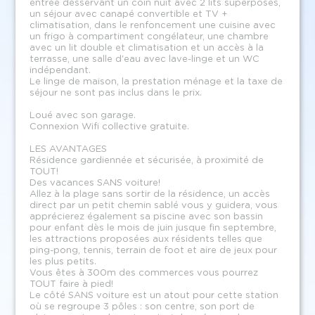
entrée desservant un coin nuit avec 2 lits superposés,
un séjour avec canapé convertible et TV +
climatisation, dans le renfoncement une cuisine avec
un frigo à compartiment congélateur, une chambre
avec un lit double et climatisation et un accès à la
terrasse, une salle d'eau avec lave-linge et un WC
indépendant.
Le linge de maison, la prestation ménage et la taxe de
séjour ne sont pas inclus dans le prix.
Loué avec son garage.
Connexion Wifi collective gratuite.
LES AVANTAGES
Résidence gardiennée et sécurisée, à proximité de
TOUT!
Des vacances SANS voiture!
Allez à la plage sans sortir de la résidence, un accès
direct par un petit chemin sablé vous y guidera, vous
apprécierez également sa piscine avec son bassin
pour enfant dès le mois de juin jusque fin septembre,
les attractions proposées aux résidents telles que
ping-pong, tennis, terrain de foot et aire de jeux pour
les plus petits.
Vous êtes à 300m des commerces vous pourrez
TOUT faire à pied!
Le côté SANS voiture est un atout pour cette station
où se regroupe 3 pôles : son centre, son port de