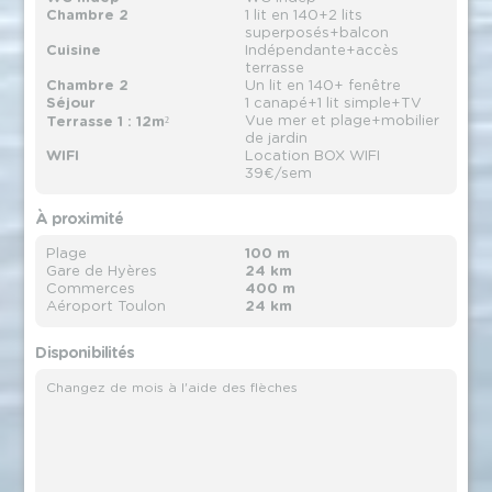
Chambre 2
1 lit en 140+2 lits
superposés+balcon
Cuisine
Indépendante+accès
terrasse
Chambre 2
Un lit en 140+ fenêtre
Séjour
1 canapé+1 lit simple+TV
Vue mer et plage+mobilier
Terrasse 1 : 12m²
de jardin
WIFI
Location BOX WIFI
39€/sem
À proximité
Plage
100 m
Gare de Hyères
24 km
Commerces
400 m
Aéroport Toulon
24 km
Disponibilités
Changez de mois à l'aide des flèches