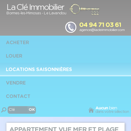
Panneau de gestion des cookies
La Clé Immobilier
Bormes-les-Mimosas
-
Le Lavandou
04 94 71 03 61
agence@lacleimmobilier.com
ACHETER
LOUER
LOCATIONS SAISONNIÈRES
VENDRE
CONTACT
Aucun
bien
dans votre sélection
APPARTEMENT VUE MER ET PLAGE