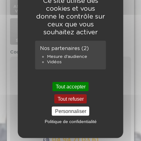
Ce site utilise des
cookies et vous
donne le contrôle sur
ceux que vous
souhaitez activer
Nos partenaires
(2)
Coordonnées de l'agence
Mesure d'audience
Vidéos
Tout accepter
Tout refuser
Personnaliser
La Clé Immobilier
Résidence Les Jardins du Golfe
Politique de confidentialité
410, Boulevard de la plage
83230 Bormes-les-Mimosas
04 94 71 03 61