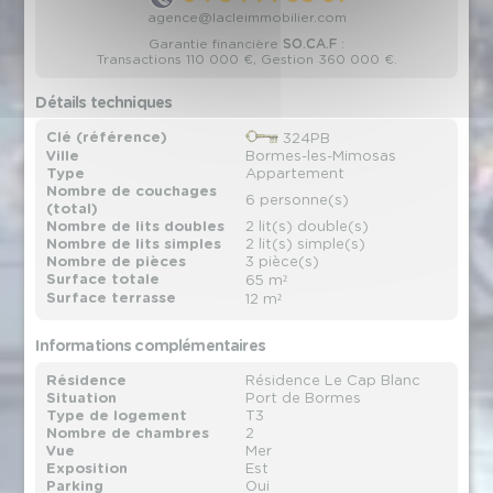
agence@lacleimmobilier.com
Garantie financière
SO.CA.F
:
Transactions 110 000 €, Gestion 360 000 €.
Détails techniques
Clé (référence)
324PB
Ville
Bormes-les-Mimosas
Type
Appartement
Nombre de couchages
6 personne(s)
(total)
Nombre de lits doubles
2 lit(s) double(s)
Nombre de lits simples
2 lit(s) simple(s)
Nombre de pièces
3 pièce(s)
Surface totale
65 m²
Surface terrasse
12 m²
Informations complémentaires
Résidence
Résidence Le Cap Blanc
Situation
Port de Bormes
Type de logement
T3
Nombre de chambres
2
Vue
Mer
Exposition
Est
Parking
Oui