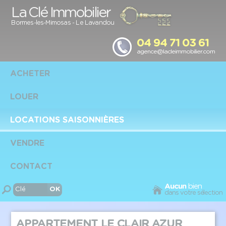
Panneau de gestion des cookies
La Clé Immobilier
Bormes-les-Mimosas
-
Le Lavandou
04 94 71 03 61
agence@lacleimmobilier.com
ACHETER
LOUER
LOCATIONS SAISONNIÈRES
VENDRE
CONTACT
Aucun
bien
dans votre sélection
APPARTEMENT LE CLAIR AZUR