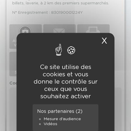
billets, laverie, à 2 km des premiers supermarchés.
N° Enregistrement : 830190001224Y
X
Masqu
Ce site utilise des
cookies et vous
donne le contrôle sur
Coordonnées de l'agence
ceux que vous
souhaitez activer
Nos partenaires
(2)
Mesure d'audience
Vidéos