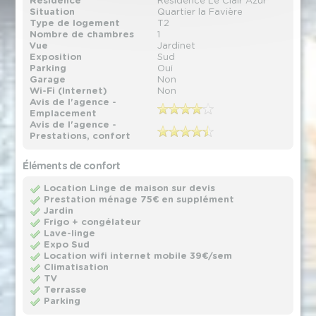
Résidence
Résidence Le Clair Azur
Situation
Quartier la Favière
Type de logement
T2
Nombre de chambres
1
Vue
Jardinet
Exposition
Sud
Parking
Oui
Garage
Non
Wi-Fi (Internet)
Non
Avis de l'agence -
Emplacement
Avis de l'agence -
Prestations, confort
Éléments de confort
Location Linge de maison sur devis
Prestation ménage 75€ en supplément
Jardin
Frigo + congélateur
Lave-linge
Expo Sud
Location wifi internet mobile 39€/sem
Climatisation
TV
Terrasse
Parking