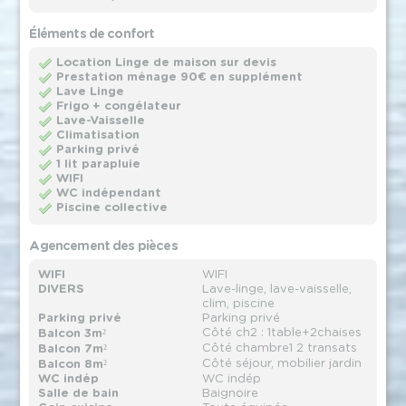
Éléments de confort
Location Linge de maison sur devis
Prestation ménage 90€ en supplément
Lave Linge
Frigo + congélateur
Lave-Vaisselle
Climatisation
Parking privé
1 lit parapluie
WIFI
WC indépendant
Piscine collective
Agencement des pièces
WIFI
WIFI
DIVERS
Lave-linge, lave-vaisselle,
clim, piscine
Parking privé
Parking privé
Côté ch2 : 1table+2chaises
Balcon 3m²
Côté chambre1 2 transats
Balcon 7m²
Côté séjour, mobilier jardin
Balcon 8m²
WC indép
WC indép
Salle de bain
Baignoire