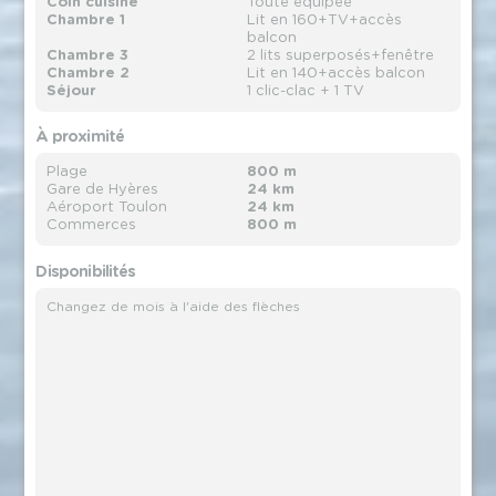
Coin cuisine
Toute équipée
Chambre 1
Lit en 160+TV+accès
balcon
Chambre 3
2 lits superposés+fenêtre
Chambre 2
Lit en 140+accès balcon
Séjour
1 clic-clac + 1 TV
À proximité
Plage
800 m
Gare de Hyères
24 km
Aéroport Toulon
24 km
Commerces
800 m
Disponibilités
Changez de mois à l'aide des flèches