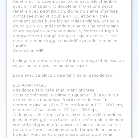
fenêtre et lits superposés, d'une seconde chambre
avec climatisation, lit double en 140 et une porte
fenêtre avec petit balcon, d'une troisième chambre
climatisée avec lit double en 160 et baie vitrée
donnant accès à une loggia indépendante, une salle
de bain, un WC indépendant, une cuisine américaine
toute équipée avec lave-vaisselle, fenêtre et frigo à
compartiment congélateur, un séjour avec clic-clac
ouvrant sur une loggia ensoleillée pour les repas en
famille.
Connexion WIFI.
Le linge de maison, la prestation ménage et la taxe de
séjour ne sont pas inclus dans le prix.
Loué avec sa place de parking dans la résidence.
LES AVANTAGES
Résidence sécurisée et joliment arborée.
Vous apprécierez le calme du quartier , à 900 m du
centre de Le Lavandou, à 800 m de la mer. En
commun: piscine (10 x 17 m, profondeur 120 - 200 cm,
disponibilité saisonnière: 23.Jun. - 30.Sep.).
A deux pas, le temps d'une soirée venez découvrir les
joies du mini-golf, ou d'une sortie cinéma plein-air avec
son côté atypique où coussins et autres accessoires
de confort sont les bienvenus le temps de la séance.
Le jeudi, vous serez en première place pour venir