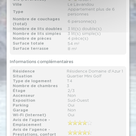
Ville
Le Lavandou
Appartement plus de 6
Type
personnes
Nombre de couchages
6 personne(s)
(total)
Nombre de lits doubles
3 lit(s) double(s)
Nombre de lits simples
3 lit(s) simple(s)
Nombre de pièces
4 pièce(s)
Surface totale
54 m²
Surface terrasse
8 m²
Informations complémentaires
Résidence
Résidence Domaine d'Azur 1
Situation
Quartier Mini Golf
Type de logement
T4
Nombre de chambres
3
Étage
2/3
Ascenseur
Non
Exposition
Sud-Ouest
Parking
Oui
Garage
Non
Wi-Fi (Internet)
Oui
Avis de l'agence -
Emplacement
Avis de l'agence -
Prestations, confort