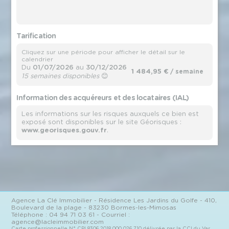
Tarification
Cliquez sur une période pour afficher le détail sur le
calendrier
Du
01/07/2026
au
30/12/2026
1 484,95 €
/ semaine
15 semaines disponibles
😊
Information des acquéreurs et des locataires (IAL)
Les informations sur les risques auxquels ce bien est
exposé sont disponibles sur le site Géorisques :
www.georisques.gouv.fr
.
Agence
La Clé Immobilier
- Résidence Les Jardins du Golfe - 410,
Boulevard de la plage - 83230 Bormes-les-Mimosas
Téléphone :
04 94 71 03 61
- Courriel :
agence@lacleimmobilier.com
Carte professionnelle N°
CPI 8306 2018 000 026 710
délivrée par la
CCI
du Var.