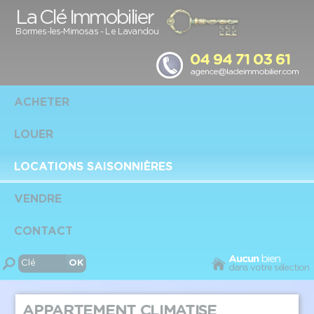
Panneau de gestion des cookies
La Clé Immobilier
Bormes-les-Mimosas
-
Le Lavandou
04 94 71 03 61
agence@lacleimmobilier.com
ACHETER
LOUER
LOCATIONS SAISONNIÈRES
VENDRE
CONTACT
Aucun
bien
dans votre sélection
APPARTEMENT CLIMATISE